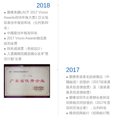
2018
● 廣東省脫貧攻堅工作突出貢
獻集體
● 榮獲美國LACP 2017 Vision
● 市值管理成果《境外上市國
Awards四項年報大獎1.亞太地
有控股企業以“產融社”為核心的
區最佳年報首80名（位列第49
市值管理》榮獲第28屆廣東省
名）
企業管理現代化創新成果一等
● 中國最佳年報首60名
獎、第17屆部級全國交通企業
● 2017 Vision Awards物流業
管理現代化創新成果一等獎、
組別金獎
第25屆全國企業管理現代化創
● 技術成就獎（美術設計）
新成果一等獎
● 入選國務院國資國企改革“雙
● “打造智慧物流生態體系的經
百行動”企業
驗”榮獲深圳市質量協會頒
● 榮獲廣東省企業聯合會、廣
發“2019年深圳質量標桿”
2017
東省企業家協會頒發的《2017
● 第十四屆中國（深圳）國際
年度廣東省優秀企業》
● 榮獲香港著名財經雜志《中
物流與供應鏈博覽會第3次蟬
● 榮獲福田區人民政府頒發的
國融資》頒發的《2017深港通
聯“品牌企業獎”
《福田區納稅百強企業》
最具投資價值獎》及《滬港通
最具投資價值獎》
● 榮獲深圳市企業聯合會與深
圳商報共同頒發的《2017年度
深圳百強企業》，位列60名
● 獲得招商銀行《招商銀行戰