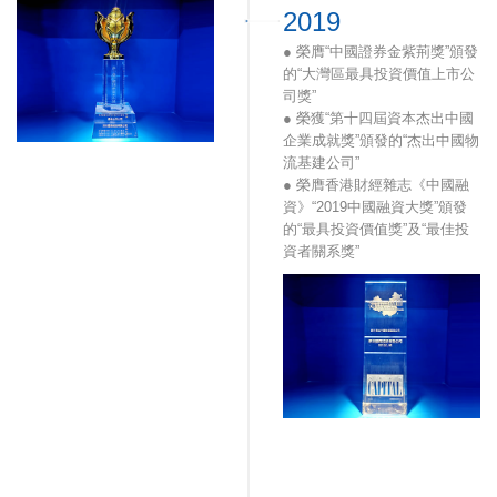
2019
● 獲《新財富》公佈“第三屆新
財富最佳IR（投資者關系）港
● 榮膺“中國證券金紫荊獎”頒發
股公司”
的“大灣區最具投資價值上市公
● 深圳市重點物流企業
司獎”
● 榮獲“第十四屆資本杰出中國
企業成就獎”頒發的“杰出中國物
流基建公司”
● 榮膺香港財經雜志《中國融
資》“2019中國融資大獎”頒發
的“最具投資價值獎”及“最佳投
資者關系獎”
● 榮獲香港杰出上市企業大
獎“業績表現大獎”
● 榮膺香港財經雜志《中國融
資》“2019中國融資大獎”頒發
的“最具投資價值獎”及“最佳投
資者關系獎”
● 深圳國際獲國際評級機構惠
譽調升信貸評級至BBB級
● 榮獲廣東省司法廳頒佈
的“2018年度廣東省法治文化建
設示范企業”