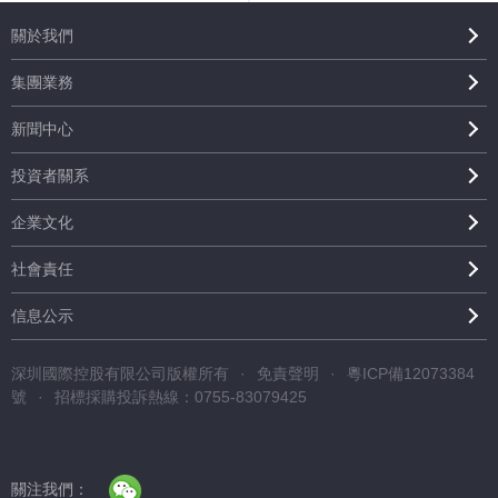
關於我們
集團業務
新聞中心
投資者關系
企業文化
社會責任
信息公示
深圳國際控股有限公司版權所有
·
免責聲明
·
粵ICP備12073384
號
·
招標採購投訴熱線：0755-83079425
關注我們：