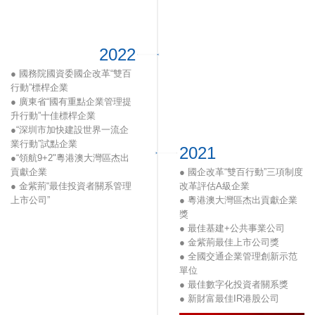
許狀」(星島新聞攜香港理工大
● 中國社會責任百人論壇、責
學)
任云研究院頒發 - 第六屆社會
● 「上市公司卓越大獎（主
責任展頒發的「綠色環保獎」
板）」（香港信報）
● 香港信報頒發「上市公司卓
2022
● 「最具投資價值上市公司」
越大獎（主板組別）」
（香港大公文匯）
● 國務院國資委國企改革“雙百
● 「港股通50強」(港股100強
行動”標桿企業
研究中心）
● 廣東省“國有重點企業管理提
● 入選「國有企業社會責任· 先
升行動”十佳標桿企業
鋒100指數」第12位
●“深圳市加快建設世界一流企
業行動”試點企業
2021
●“領航9+2"粵港澳大灣區杰出
貢獻企業
● 國企改革“雙百行動”三項制度
● 金紫荊“最佳投資者關系管理
改革評估A級企業
上市公司”
● 粵港澳大灣區杰出貢獻企業
● 金港股“最佳基建及公共事業
獎
公司”“最佳IR團隊”
● 最佳基建+公共事業公司
● 金紫荊最佳上市公司獎
● 全國交通企業管理創新示范
單位
● 最佳數字化投資者關系獎
● 新財富最佳IR港股公司