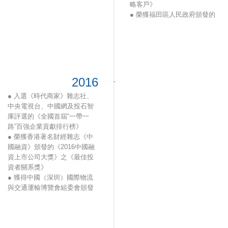
略客戶》
● 榮獲福田區人民政府頒發的
《福田區納稅百強企業》
● 獲得中國（深圳）國際物流
與交通運輸博覽會組委會頒發
的《品牌企業獎》
2016
● 入選《時代商家》雜志社、
中央電視台、中國網及投石智
庫評選的《全國首屆“一帶一
路”百強企業貢獻排行榜》
● 榮獲香港著名財經雜志《中
國融資》頒發的《2016中國融
資上市公司大獎》之《最佳投
資者關系獎》
● 獲得中國（深圳）國際物流
與交通運輸博覽會組委會頒發
的《行業貢獻獎》