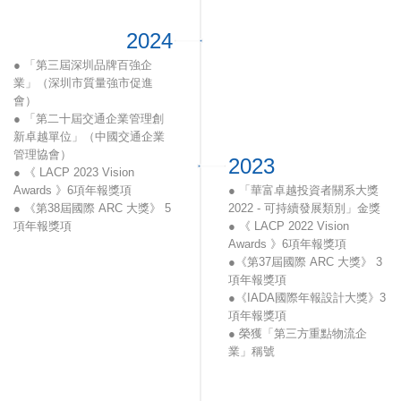
2024
● 「第三屆深圳品牌百強企
業」（深圳市質量強市促進
會）
● 「第二十屆交通企業管理創
新卓越單位」（中國交通企業
管理協會）
2023
● 《 LACP 2023 Vision
Awards 》6項年報獎項
● 「華富卓越投資者關系大獎
● 《第38屆國際 ARC 大獎》 5
2022 - 可持續發展類別」金獎
項年報獎項
● 《 LACP 2022 Vision
● 《IADA國際年報設計大獎》
Awards 》6項年報獎項
3項年報獎項
●《第37屆國際 ARC 大獎》 3
● 「ESG可持續發展卓越企
項年報獎項
業」(格隆匯)
●《IADA國際年報設計大獎》3
● 「大灣區ESG年度榮譽成就
項年報獎項
大獎」、「ESG卓越環境表現
● 榮獲「第三方重點物流企
專業獎」、「ESG卓越社會表
業」稱號
現專業獎」、「ESG卓越企業
● 粵港澳大灣區高質量發展標
管治表現專業獎」及「ESG嘉
桿企業