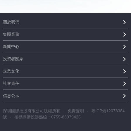
關於我們
集團業務
新聞中心
投資者關系
企業文化
社會責任
信息公示
深圳國際控股有限公司版權所有
·
免責聲明
·
粵ICP備12073384
號
·
招標採購投訴熱線：0755-83079425