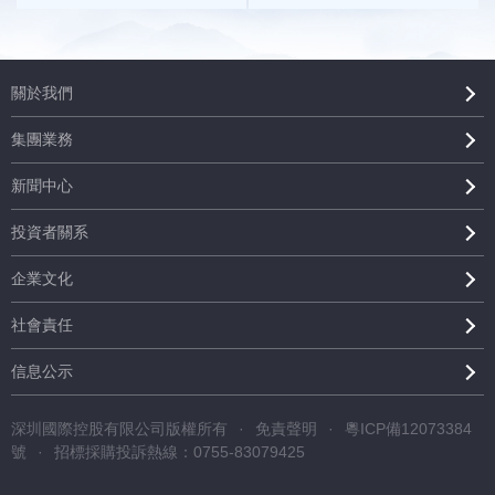
關於我們
集團業務
新聞中心
投資者關系
企業文化
社會責任
信息公示
深圳國際控股有限公司版權所有
·
免責聲明
·
粵ICP備12073384
號
·
招標採購投訴熱線：0755-83079425