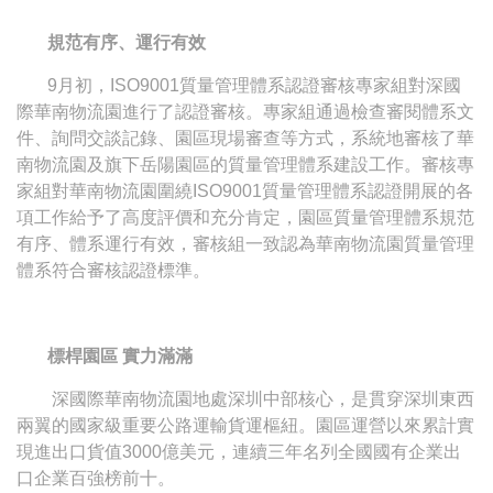
規范有序、運行有效
9月初，ISO9001質量管理體系認證審核專家組對深國
際華南物流園進行了認證審核。專家組通過檢查審閱體系文
件、詢問交談記錄、園區現場審查等方式，系統地審核了華
南物流園及旗下岳陽園區的質量管理體系建設工作。審核專
家組對華南物流園圍繞ISO9001質量管理體系認證開展的各
項工作給予了高度評價和充分肯定，園區質量管理體系規范
有序、體系運行有效，審核組一致認為華南物流園質量管理
體系符合審核認證標準。
標桿園區 實力滿滿
深國際華南物流園地處深圳中部核心，是貫穿深圳東西
兩翼的國家級重要公路運輸貨運樞紐。園區運營以來累計實
現進出口貨值3000億美元，連續三年名列全國國有企業出
口企業百強榜前十。