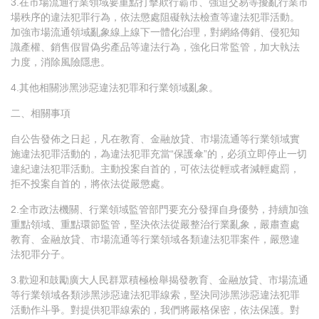
3.在市場流通行業領域要重點打擊欺行霸市、強迫交易等擾亂行業市
場秩序的違法犯罪行為，依法懲處阻礙執法檢查等違法犯罪活動。
加強市場流通領域亂象線上線下一體化治理，對網絡傳銷、侵犯知
識產權、銷售假冒偽劣產品等違法行為，強化日常監管，加大執法
力度，消除風險隱患。
4.其他相關涉黑涉惡違法犯罪和行業領域亂象。
二、相關事項
自公告發佈之日起，凡在教育、金融放貸、市場流通等行業領域實
施違法犯罪活動的，為違法犯罪充當“保護傘”的，必須立即停止一切
違紀違法犯罪活動。主動投案自首的，可依法從輕或者減輕處罰，
拒不投案自首的，將依法從嚴懲處。
2.全市政法機關、行業領域監管部門要充分發揮自身優勢，持續加強
重點領域、重點環節監管，堅決依法從嚴整治行業亂象，嚴肅查處
教育、金融放貸、市場流通等行業領域各類違法犯罪案件，嚴懲違
法犯罪分子。
3.歡迎和鼓勵廣大人民群眾積極檢舉揭發教育、金融放貸、市場流通
等行業領域各類涉黑涉惡違法犯罪線索，堅決同涉黑涉惡違法犯罪
活動作斗爭。對提供犯罪線索的，我們將嚴格保密，依法保護。對