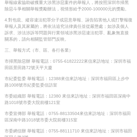
舉報線索協助破獲重大涉黑涉惡案件的舉報人，將按照深圳市掃黑
除惡斗爭相關舉報獎勵辦法，視情形給予2000-100000元的獎勵。
4.對包庇、縱容違法犯罪分子或惡意舉報、誣告陷害他人或打擊報復
舉報人及其家屬的，將依法追究法律責任並從嚴懲處；如涉及個人
訴求、涉法涉訴等問題與行業領域涉黑涉惡違法犯罪、亂象無直接
關系的，請向相關監管部門反映。
三、舉報方式（市、區、各行各業）
市掃黑除惡辦 舉報電話：0755-61822222來信來訪地址：深圳市福
田區景田路72號天平大廈
市紀委監委 舉報電話：12388來信來訪地址：深圳市福田區上步中
路1008號市紀委監委信訪室
市委組織部 舉報電話：12380 來信來訪地址：深圳市福田區深南中
路1018號市委大院前樓121室
市委宣傳部 舉報電話：0755-88133504來信來訪地址：深圳市福田
區深南中路1018號市委大院前樓315室
市委網信辦 舉報電話：0755-88111710 來信來訪地址：深圳市福田