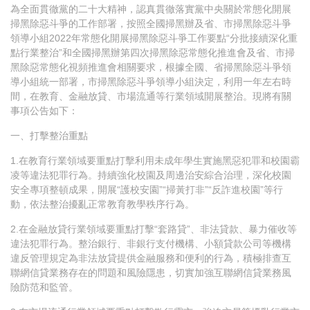
為全面貫徹黨的二十大精神，認真貫徹落實黨中央關於常態化開展
掃黑除惡斗爭的工作部署，按照全國掃黑辦及省、市掃黑除惡斗爭
領導小組2022年常態化開展掃黑除惡斗爭工作要點“分批接續深化重
點行業整治”和全國掃黑辦第四次掃黑除惡常態化推進會及省、市掃
黑除惡常態化視頻推進會相關要求，根據全國、省掃黑除惡斗爭領
導小組統一部署，市掃黑除惡斗爭領導小組決定，利用一年左右時
間，在教育、金融放貸、市場流通等行業領域開展整治。現將有關
事項公告如下：
一、打擊整治重點
1.在教育行業領域要重點打擊利用未成年學生實施黑惡犯罪和校園霸
凌等違法犯罪行為。持續強化校園及周邊治安綜合治理，深化校園
安全專項整頓成果，開展“護校安園”“掃黃打非”“反詐進校園”等行
動，依法整治擾亂正常教育教學秩序行為。
2.在金融放貸行業領域要重點打擊“套路貸”、非法貸款、暴力催收等
違法犯罪行為。整治銀行、非銀行支付機構、小額貸款公司等機構
違反管理規定為非法放貸提供金融服務和便利的行為，積極排查互
聯網信貸業務存在的問題和風險隱患，切實加強互聯網信貸業務風
險防范和監管。