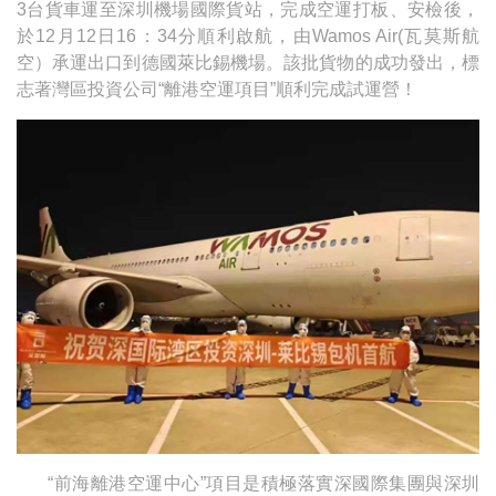
3台貨車運至深圳機場國際貨站，完成空運打板、安檢後，
於12月12日16：34分順利啟航，由Wamos Air(瓦莫斯航
空）承運出口到德國萊比錫機場。該批貨物的成功發出，標
志著灣區投資公司“離港空運項目”順利完成試運營！
“前海離港空運中心”項目是積極落實深國際集團與深圳