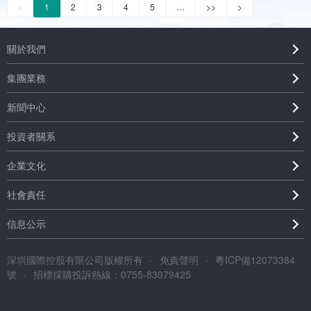
<
1
2
3
4
5
…
>>
>
關於我們
集團業務
新聞中心
投資者關系
企業文化
社會責任
信息公示
深圳國際控股有限公司版權所有
·
免責聲明
·
粵ICP備12073384
號
·
招標採購投訴熱線：0755-83079425