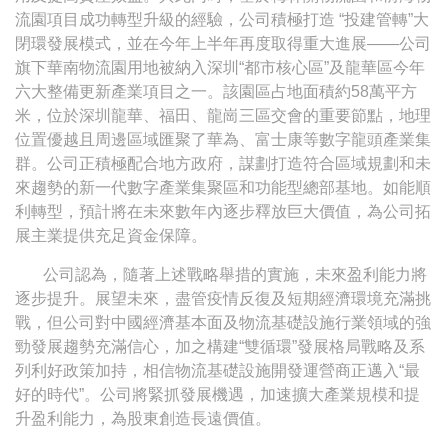
流園項目成功轉型升級的經驗，公司積極打造 “投建管轉”大
閉環發展模式，並在今年上半年再度取得重大進展——公司
旗下華南物流園用地被納入深圳“都市核心區”及龍華區今年
六大整備更新產業項目之一。該園區占地面積約58萬平方
米，位於深圳龍華、福田、龍崗三區交會的重要節點，地理
位置優越且周邊區域匯聚了華為、富士康等數字龍頭產業集
群。公司正積極配合地方政府，謀劃打造符合區域規劃和未
來趨勢的新一代數字產業集聚區和功能型總部基地。如能順
利轉型，預計將在未來數年內逐步釋放巨大價值，為公司拓
展主業提供充足資金保障。
公司認為，隨著上述戰略舉措的實施，未來盈利能力將
逐步提升。展望未來，盡管疫情反復及短期經濟環境充滿挑
戰，但公司對中國經濟基本面及物流基礎設施行業領域的強
勁發展趨勢充滿信心，加之構建“雙循環”發展格局戰略及系
列利好政策加持，相信物流基礎設施開發運營商正邁入“最
好的時代”。公司將緊抓發展機遇，加速擴大產業規模和提
升盈利能力，為股東創造長遠價值。