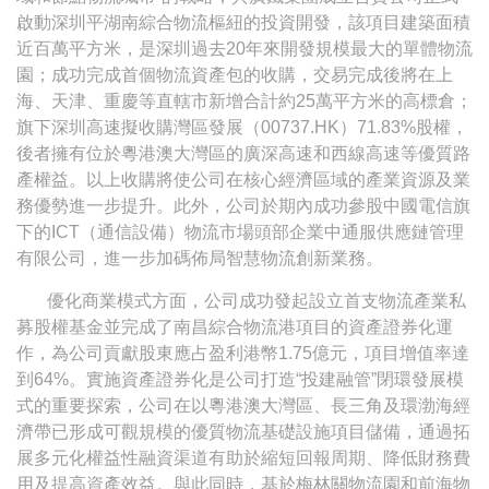
啟動深圳平湖南綜合物流樞紐的投資開發，該項目建築面積
近百萬平方米，是深圳過去20年來開發規模最大的單體物流
園；成功完成首個物流資產包的收購，交易完成後將在上
海、天津、重慶等直轄市新增合計約25萬平方米的高標倉；
旗下深圳高速擬收購灣區發展（00737.HK）71.83%股權，
後者擁有位於粵港澳大灣區的廣深高速和西線高速等優質路
產權益。以上收購將使公司在核心經濟區域的產業資源及業
務優勢進一步提升。此外，公司於期內成功參股中國電信旗
下的ICT（通信設備）物流市場頭部企業中通服供應鏈管理
有限公司，進一步加碼佈局智慧物流創新業務。
優化商業模式方面，公司成功發起設立首支物流產業私
募股權基金並完成了南昌綜合物流港項目的資產證券化運
作，為公司貢獻股東應占盈利港幣1.75億元，項目增值率達
到64%。實施資產證券化是公司打造“投建融管”閉環發展模
式的重要探索，公司在以粵港澳大灣區、長三角及環渤海經
濟帶已形成可觀規模的優質物流基礎設施項目儲備，通過拓
展多元化權益性融資渠道有助於縮短回報周期、降低財務費
用及提高資產效益。與此同時，基於梅林關物流園和前海物