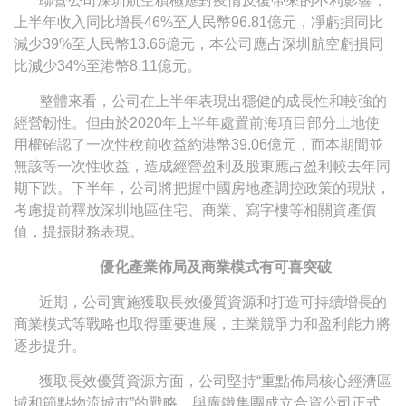
聯營公司深圳航空積極應對疫情反復帶來的不利影響，
上半年收入同比增長46%至人民幣96.81億元，凈虧損同比
減少39%至人民幣13.66億元，本公司應占深圳航空虧損同
比減少34%至港幣8.11億元。
整體來看，公司在上半年表現出穩健的成長性和較強的
經營韌性。但由於2020年上半年處置前海項目部分土地使
用權確認了一次性稅前收益約港幣39.06億元，而本期間並
無該等一次性收益，造成經營盈利及股東應占盈利較去年同
期下跌。下半年，公司將把握中國房地產調控政策的現狀，
考慮提前釋放深圳地區住宅、商業、寫字樓等相關資產價
值，提振財務表現。
優化產業佈局及商業模式有可喜突破
近期，公司實施獲取長效優質資源和打造可持續增長的
商業模式等戰略也取得重要進展，主業競爭力和盈利能力將
逐步提升。
獲取長效優質資源方面，公司堅持“重點佈局核心經濟區
域和節點物流城市”的戰略，與廣鐵集團成立合資公司正式